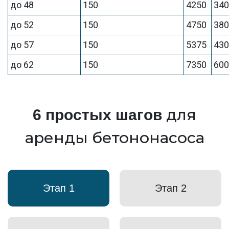
до 48
150
4250
34
до 52
150
4750
38
до 57
150
5375
43
до 62
150
7350
60
для
6 простых шагов
аренды бетононасоса
Этап 1
Этап 2