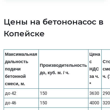
Цены на бетононасос в
Копейске
Максимальная
Цена
дальность
с
Ст
Производительность
подачи
НДС
см
до, куб. м. / ч.
бетонной
за ч.
ч. 
смеси, м.
*
до 42
150
3630
29
до 46
150
4000
32